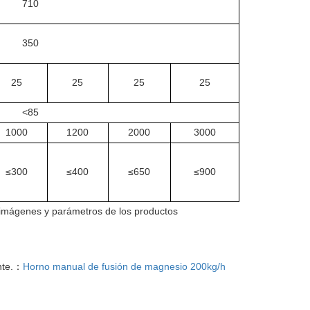
710
350
25
25
25
25
<8
5
1000
1200
2000
3000
≤300
≤400
≤650
≤900
s imágenes y parámetros de los productos
ente.：
Horno manual de fusión de magnesio 200kg/h