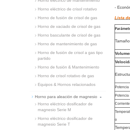
Horno eléctrico de mantenimiento
- Económ
Horno eléctrico de crisol rotativo
Horno de fusión de crisol de gas
Lista d
Horno de vaciado de crisol de gas
Parámet
Horno basculante de crisol de gas
Tamaño 
Horno de mantenimiento de gas
Horno de fusión de crisol a gas tipo
Volume
partido
Velocid
Horno de fusión & Mantenimiento
Estructu
Horno de crisol rotativo de gas
Equipos & Hornos relacionados
Potencia
-
Potencia
Horno para aleación de magnesio
Horno eléctrico dosificador de
Corriente
magnesio Serie M
Temperatu
Horno eléctrico dosificador de
o
magnesio Serie T
Tempera