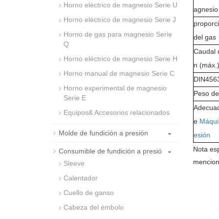
Horno eléctrico de magnesio Serie U
agnesio 
Horno eléctrico de magnesio Serie J
proporc
Horno de gas para magnesio Serie
del gas
Q
Caudal 
Horno eléctrico de magnesio Serie H
n (máx.
Horno manual de magnesio Serie C
DIN4563
Horno experimental de magnesio
Peso de
Serie E
Adecuad
Equipos& Accesorios relacionados
e
Máquin
-
Molde de fundición a presión
esión
-
Nota esp
Consumible de fundición a presió
mencion
Sleeve
Calentador
Cuello de ganso
Cabeza del émbolo