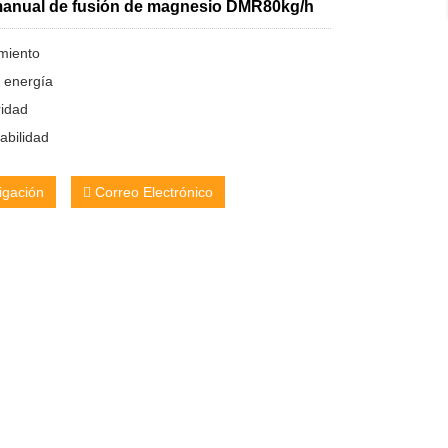
anual de fusión de magnesio DMR80kg/h
imiento
 energía
ridad
abilidad
igación
Correo Electrónico