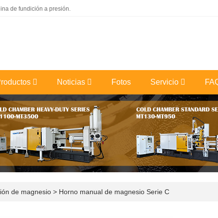
na de fundición a presión.
roductos
Noticias
Fotos
Servicio
FA
ción de magnesio
>
Horno manual de magnesio Serie C