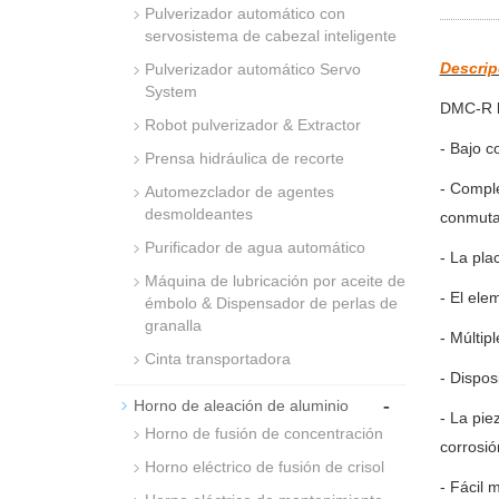
Pulverizador automático con
servosistema de cabezal inteligente
Descrip
Pulverizador automático Servo
System
DMC-R
Robot pulverizador & Extractor
- Bajo c
Prensa hidráulica de recorte
- Comple
Automezclador de agentes
desmoldeantes
conmuta
Purificador de agua automático
- La pla
Máquina de lubricación por aceite de
- El ele
émbolo & Dispensador de perlas de
granalla
- Múltip
Cinta transportadora
- Dispos
-
Horno de aleación de aluminio
- La pie
Horno de fusión de concentración
corrosió
Horno eléctrico de fusión de crisol
- Fácil 