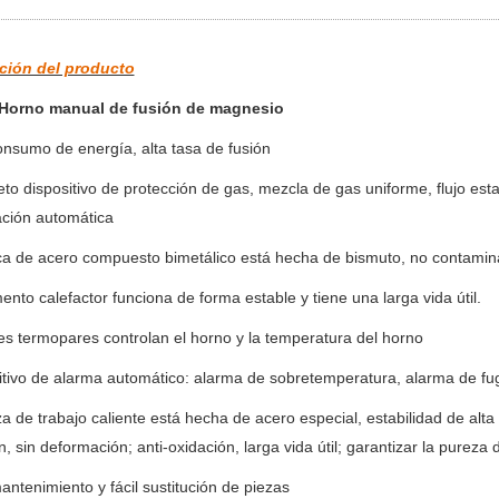
ción del producto
Horno manual de fusión de magnesio
onsumo de energía, alta tasa de fusión
to dispositivo de protección de gas, mezcla de gas uniforme, flujo est
ción automática
ca de acero compuesto bimetálico está hecha de bismuto, no contamina e
mento calefactor funciona de forma estable y tiene una larga vida útil.
les termopares controlan el horno y la temperatura del horno
itivo de alarma automático: alarma de sobretemperatura, alarma de fuga
za de trabajo caliente está hecha de acero especial, estabilidad de alta
n, sin deformación; anti-oxidación, larga vida útil; garantizar la pureza 
mantenimiento y fácil sustitución de piezas