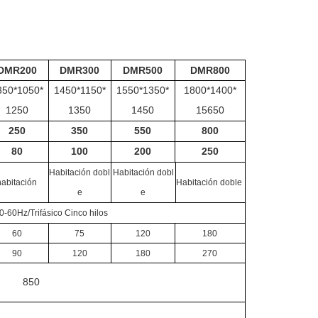
DMR200
DMR300
DMR500
DMR800
350*1050*
1450*1150*
1550*1350*
1800*1400*
1250
1350
1450
15650
250
350
550
800
80
100
200
250
Habitación dobl
Habitación dobl
habitación
Habitación doble
e
e
-60Hz/Trifásico Cinco hilos
60
75
120
180
90
120
180
270
850