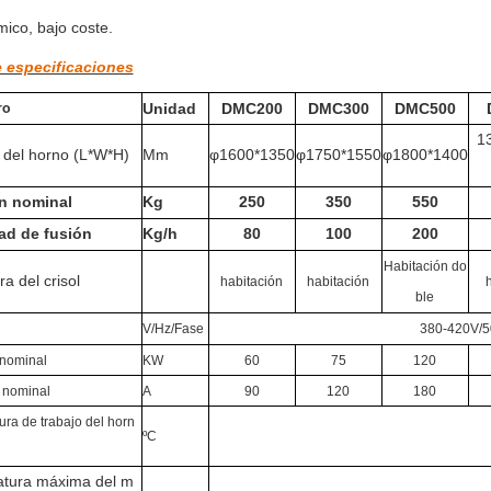
ico, bajo coste.
e especificaciones
Unidad
DMC200
DMC300
DMC500
ro
1
del horno (L*W*H)
Mm
φ1600*1350
φ1750*1550
φ1800*1400
n nominal
Kg
250
350
550
ad de fusión
Kg/h
80
100
200
Habitación do
ra del crisol
habitación
habitación
ble
V/Hz/Fase
380-420V/50
 nominal
KW
60
75
120
 nominal
A
90
120
180
ra de trabajo del horn
ºC
tura máxima del m