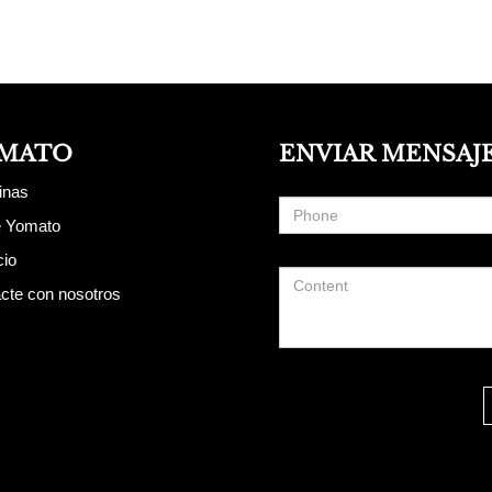
MATO
ENVIAR MENSAJ
inas
e Yomato
cio
cte con nosotros