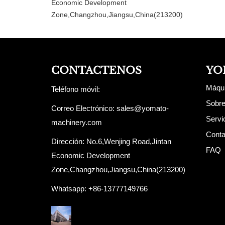
Economic Development
Zone,Changzhou,Jiangsu,China(213200)
CONTACTENOS
YO
Máqu
Teléfono móvil:
Sobr
Correo Electrónico:
sales@yomato-
Servi
machinery.com
Conta
Dirección: No.6,Wenjing Road,Jintan
FAQ
Economic Development
Zone,Changzhou,Jiangsu,China(213200)
Whatsapp: +86-13777149766